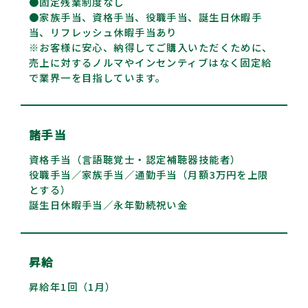
●固定残業制度なし
●家族手当、資格手当、役職手当、誕生日休暇手
当、リフレッシュ休暇手当あり
※お客様に安心、納得してご購入いただくために、
売上に対するノルマやインセンティブはなく固定給
で業界一を目指しています。
諸手当
資格手当（言語聴覚士・認定補聴器技能者）
役職手当／家族手当／通勤手当（月額3万円を上限
とする）
誕生日休暇手当／永年勤続祝い金
昇給
昇給年1回（1月）